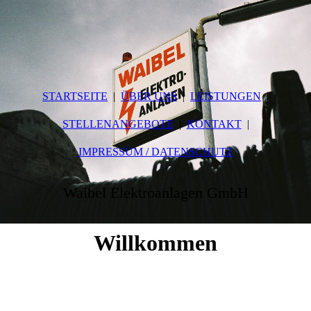
STARTSEITE
ÜBER UNS
LEISTUNGEN
STELLENANGEBOTE
KONTAKT
IMPRESSUM / DATENSCHUTZ
Waibel Elektroanlagen GmbH
Willkommen